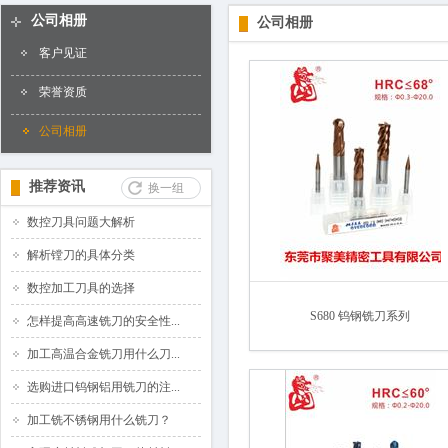
百叶窗图片
公司相册
公司相册
客户见证
荣誉资质
公司相册
推荐资讯
换一组
数控刀具问题大解析
解析镗刀的具体分类
数控加工刀具的选择
S680 钨钢铣刀系列
怎样提高高速铣刀的安全性...
加工高温合金铣刀用什么刀...
选购进口钨钢铝用铣刀的注...
加工铣不锈钢用什么铣刀？