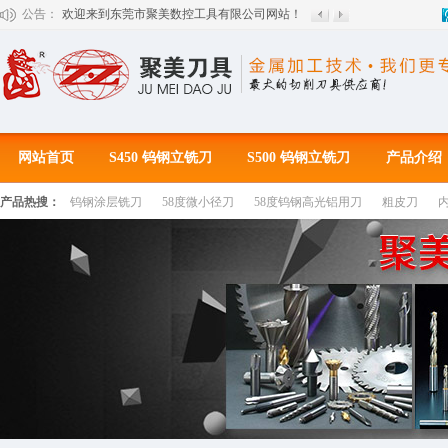
公告：
欢迎来到东莞市聚美数控工具有限公司网站！
网站首页
S450 钨钢立铣刀
S500 钨钢立铣刀
产品介绍
产品热搜：
钨钢涂层铣刀
58度微小径刀
58度钨钢高光铝用刀
粗皮刀